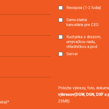
Recepcia (1-2 ľudia)
Samostatná
kancelária pre CEO
Kuchynka s drezom,
umývačkou riadu,
chladničkou a pod.
Server
Priložte výkresy, foto, dokum
výkresov(DGW, DGN, DXF a p
25MB)
udia)