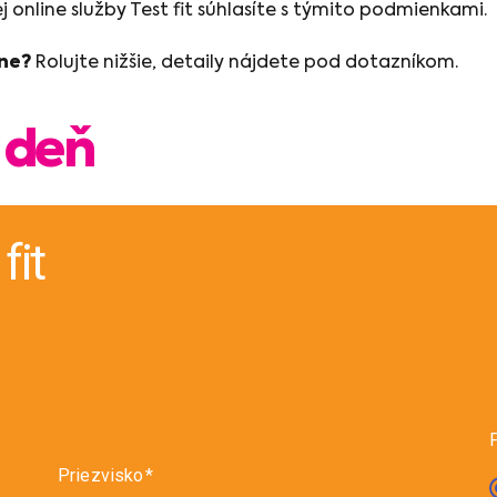
online služby Test fit súhlasíte s týmito podmienkami.
ine?
Rolujte nižšie, detaily nájdete pod dotazníkom.
 deň
fit
P
Priezvisko