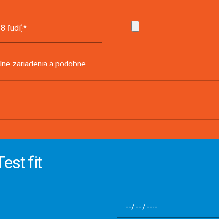
8 ľudí)
álne zariadenia a podobne.
est fit