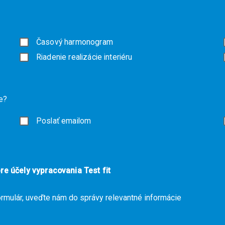
Časový harmonogram
Riadenie realizácie interiéru
e?
Poslať emailom
e účely vypracovania Test fit
ormulár, uveďte nám do správy relevantné informácie