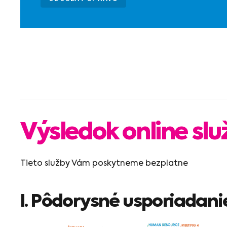
Výsledok online služ
Tieto služby Vám poskytneme bezplatne
I. Pôdorysné usporiadani