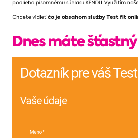
podlieha písomnému súhlasu KENDU. Využitím našej 
Chcete vidieť
čo je obsahom služby Test fit onl
Dnes máte šťastný
Dotazník pre váš Test 
Vaše údaje
Meno