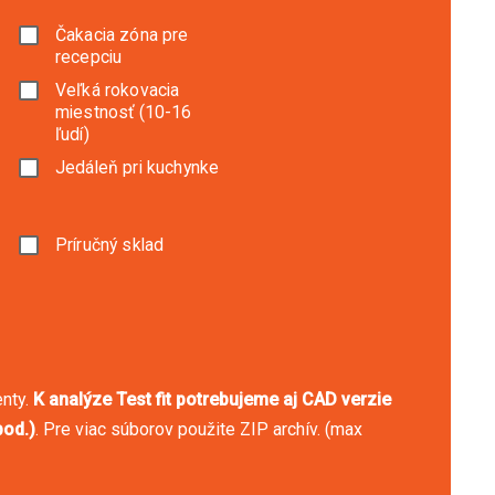
Čakacia zóna pre
recepciu
Veľká rokovacia
miestnosť (10-16
ľudí)
Jedáleň pri kuchynke
Príručný sklad
enty.
K analýze Test fit potrebujeme aj CAD verzie
od.)
. Pre viac súborov použite ZIP archív. (max