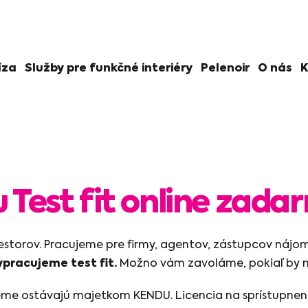
íza
Služby pre funkčné interiéry
Pelenoir
O nás
K
 Test fit online zada
iestorov. Pracujeme pre firmy, agentov, zástupcov nájo
ypracujeme test fit.
Možno vám zavoláme, pokiaľ by n
cujeme ostávajú majetkom KENDU. Licencia na sprístup