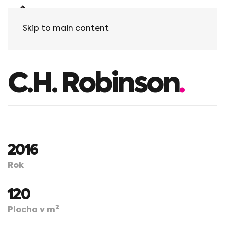
Skip to main content
C.H. Robinson
.
2016
Rok
120
2
Plocha v m