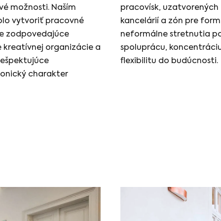
ové možnosti. Naším
pracovísk, uzatvorených
olo vytvoriť pracovné
kancelárií a zón pre form
ie zodpovedajúce
neformálne stretnutia p
 kreatívnej organizácie a
spoluprácu, koncentráciu
rešpektujúce
flexibilitu do budúcnosti.
tonický charakter