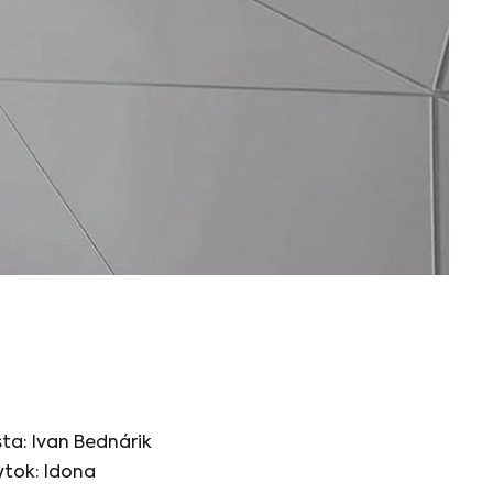
sta: Ivan Bednárik
tok: Idona