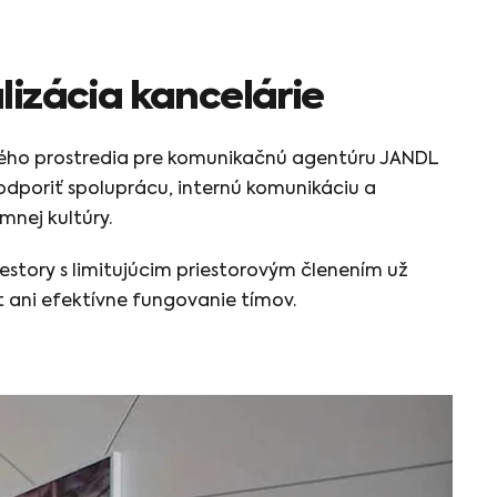
lizácia kancelárie
ho prostredia pre komunikačnú agentúru JANDL
dporiť spoluprácu, internú komunikáciu a
nej kultúry.
story s limitujúcim priestorovým členením už
t ani efektívne fungovanie tímov.