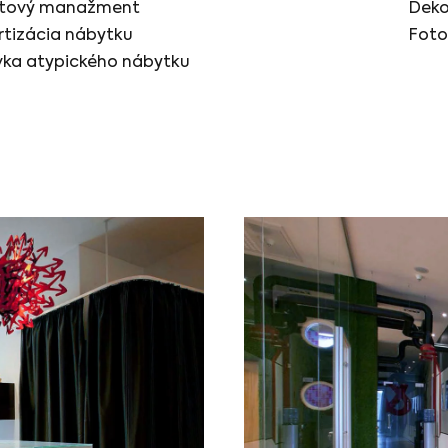
ktový manažment
Deko
rtizácia nábytku
Foto
ka atypického nábytku