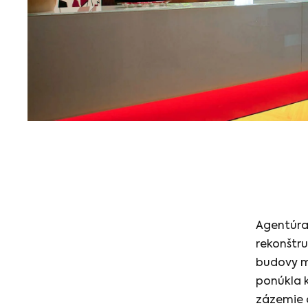
Agentúra
rekonštru
budovy m
ponúkla k
zázemie a