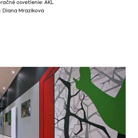
račné osvetlenie: AKL
: Diana Mrazikova