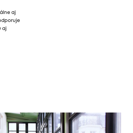
álne aj
odporuje
 aj