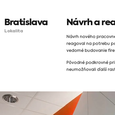
Bratislava
Návrh a rea
Lokalita
Návrh nového pracovné
reagoval na potrebu po
vedomé budovanie firem
Pôvodné podkrovné prie
neumožňovali ďalší ras