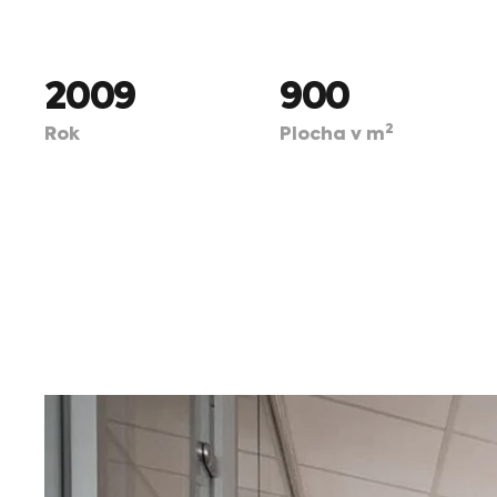
2009
900
2
Rok
Plocha v m