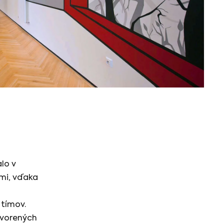
alo v
mi, vďaka
 tímov.
vorených