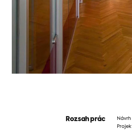
Rozsah prác
Návrh 
Projek