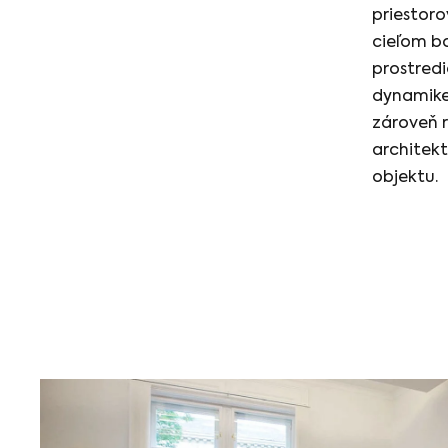
priestor
cieľom b
prostred
dynamike
zároveň 
architek
objektu.