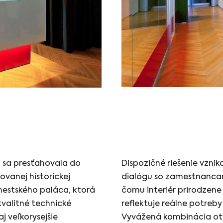
 sa presťahovala do
Dispozičné riešenie vznik
ovanej historickej
dialógu so zamestnanca
estského paláca, ktorá
čomu interiér prirodzene
valitné technické
reflektuje reálne potreby
j veľkorysejšie
Vyvážená kombinácia ot