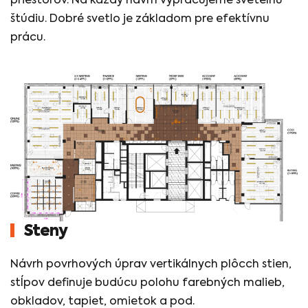
priestorov. Na každý návrh vypracujeme svetelnú
štúdiu. Dobré svetlo je základom pre efektívnu
prácu.
Steny
Návrh povrhových úprav vertikálnych plôcch stien,
stĺpov definuje budúcu polohu farebných malieb,
obkladov, tapiet, omietok a pod.