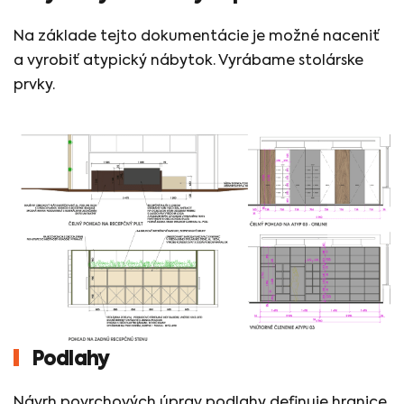
Na základe tejto dokumentácie je možné naceniť
a vyrobiť atypický nábytok. Vyrábame stolárske
prvky.
Podlahy
Návrh povrchových úprav podlahy definuje hranice