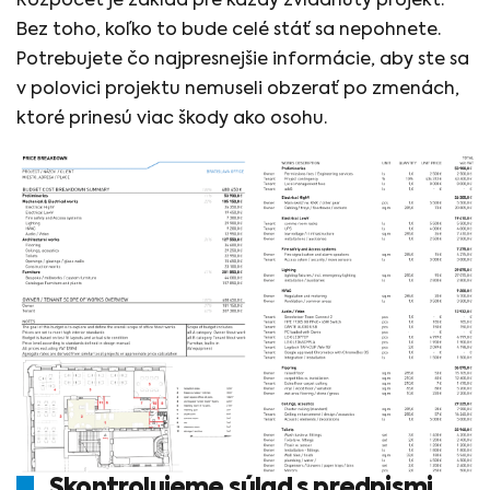
Rozpočet je základ pre každý zvládnutý projekt.
Bez toho, koľko to bude celé stáť sa nepohnete.
Potrebujete čo najpresnejšie informácie, aby ste sa
v polovici projektu nemuseli obzerať po zmenách,
ktoré prinesú viac škody ako osohu.
Skontrolujeme súlad s predpismi