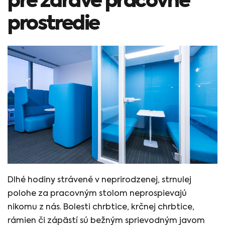
pre zdravé pracovné
prostredie
Dlhé hodiny strávené v neprirodzenej, strnulej
polohe za pracovným stolom neprospievajú
nikomu z nás. Bolesti chrbtice, krčnej chrbtice,
rámien či zápästí sú bežným sprievodným javom