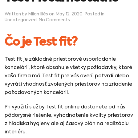
Written by
Milan Illés
on
May 12, 2020
. Posted in
on
Uncategorized
.
No Comments
Test
Fit
samostatne
Čo je Test fit?
Test fit je základné priestorové usporiadanie
kancelárii, ktoré obsahuje všetky požiadavky, ktoré
vaša firma má. Test fit pre vás overí, potvrdí alebo
vyvráti vhodnosť zvolených priestorov na zriadenie
požadovaných kancelárii.
Pri využití služby Test fit online dostanete od nás
pôdorysné riešenie, vyhodnotenie kvality priestorov
z hľadiska hygieny ale aj časový plán na realizáciu
interiéru.