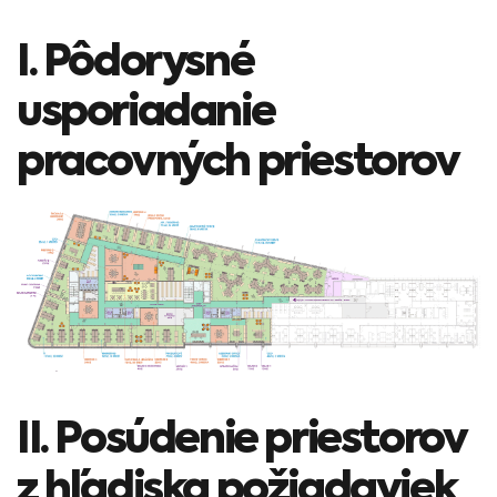
I. Pôdorysné
usporiadanie
pracovných priestorov
II. Posúdenie priestorov
z hľadiska požiadaviek