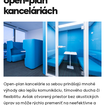
open-plan
kanceláriách
kanceláriách
Open-plan kancelárie so sebou prinášajú mnohé
výhody ako lepšiu komunikáciu, tímového ducha či
flexibilitu. Avšak otvorený priestor bez akustických
úprav sa môže rýchlo premeniť na neefektívne a