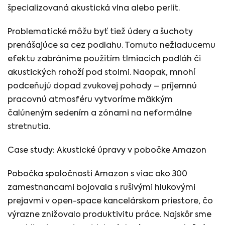
špecializovaná akustická vlna alebo perlit.
Problematické môžu byť tiež údery a šuchoty
prenášajúce sa cez podlahu. Tomuto nežiaducemu
efektu zabránime použitím tlmiacich podláh či
akustických rohoží pod stolmi. Naopak, mnohí
podceňujú dopad zvukovej pohody – príjemnú
pracovnú atmosféru vytvoríme mäkkým
čalúneným sedením a zónami na neformálne
stretnutia.
Case study: Akustické úpravy v pobočke Amazon
Pobočka spoločnosti Amazon s viac ako 300
zamestnancami bojovala s rušivými hlukovými
prejavmi v open-space kancelárskom priestore, čo
výrazne znižovalo produktivitu práce. Najskôr sme