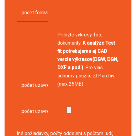
počet formálnych meeting miestností (4-8 ľudí)
Priložte výkresy, foto,
dokumenty.
K analýze Test
fit potrebujeme aj CAD
verzie výkresov(DGW, DGN,
DXF a pod.)
. Pre viac
súborov použite ZIP archív.
(max 25MB)
počet uzavretých kancelárii pre manažérov (1-2 ľudia
počet uzavretých kancelárii pre zamestnancov (4-8 ľ
Iné požiadavky, počty oddelení s počtom ľudí,