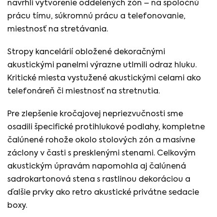
navrhli vytvorenie oddelených zón – na spoločnú
prácu tímu, súkromnú prácu a telefonovanie,
miestnosť na stretávania.
Stropy kancelárií obložené dekoračnými
akustickými panelmi výrazne utlmili odraz hluku.
Kritické miesta vystužené akustickými celami ako
telefonáreň či miestnosť na stretnutia.
Pre zlepšenie kročajovej nepriezvučnosti sme
osadili špecifické protihlukové podlahy, kompletne
čalúnené rohože okolo stolových zón a masívne
záclony v časti s presklenými stenami. Celkovým
akustickým úpravám napomohla aj čalúnená
sadrokartonová stena s rastlinou dekoráciou a
ďalšie prvky ako retro akustické privátne sedacie
boxy.