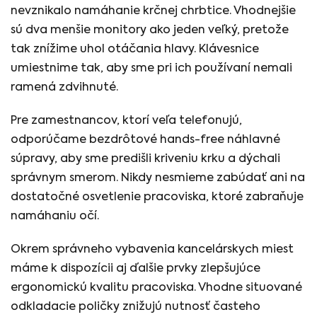
nevznikalo namáhanie krčnej chrbtice. Vhodnejšie
sú dva menšie monitory ako jeden veľký, pretože
tak znížime uhol otáčania hlavy. Klávesnice
umiestnime tak, aby sme pri ich používaní nemali
ramená zdvihnuté.
Pre zamestnancov, ktorí veľa telefonujú,
odporúčame bezdrôtové hands-free náhlavné
súpravy, aby sme predišli kriveniu krku a dýchali
správnym smerom. Nikdy nesmieme zabúdať ani na
dostatočné osvetlenie pracoviska, ktoré zabraňuje
namáhaniu očí.
Okrem správneho vybavenia kancelárskych miest
máme k dispozícii aj ďalšie prvky zlepšujúce
ergonomickú kvalitu pracoviska. Vhodne situované
odkladacie poličky znižujú nutnosť časteho