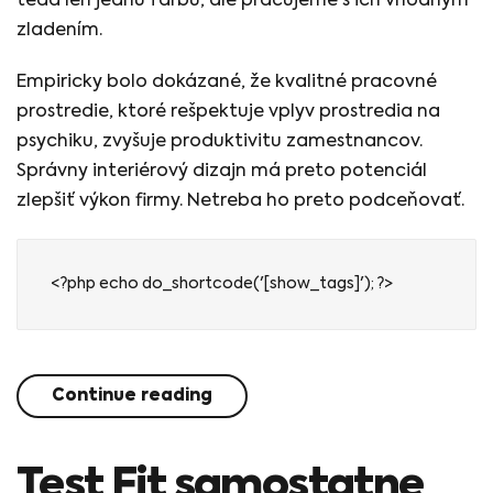
teda len jednu farbu, ale pracujeme s ich vhodným
zladením.
Empiricky bolo dokázané, že kvalitné pracovné
prostredie, ktoré rešpektuje vplyv prostredia na
psychiku, zvyšuje produktivitu zamestnancov.
Správny interiérový dizajn má preto potenciál
zlepšiť výkon firmy. Netreba ho preto podceňovať.
<?php echo do_shortcode('[show_tags]'); ?>
Continue reading
Test Fit samostatne