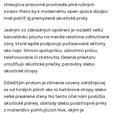
stresujúce pracovné prostredie plné rušivých
zvukov. Preto by k modernému open-space dizajnu
mali patriť aj premyslené akustické prvky.
Jedným zo základných opatrení je rozdeliť veľkú
kancelársku plochu na menšie relatívne odhlučnené
zóny, ktoré lepšie podporujú požadované aktivity
ako napr. tímovú spoluprácu, súkromnú prácu,
telefonovanie či stretnutia. Delenie priestoru
umožňujú akustické priečky, paravány alebo
akustické stropy.
Dôležitým prvkom je stlmenie ozveny odrážajúcej
sa od tvrdých plôch ako sú betónové stropy alebo
veľké presklené steny. Na tento účel nám poslúžia
akustické panely, obklady alebo podstropné prvky
z materiálov pohltujúcich hluk, akým je