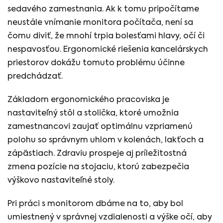
sedavého zamestnania. Ak k tomu pripočítame
neustále vnímanie monitora počítača, není sa
čomu diviť, že mnohí trpia bolesťami hlavy, očí či
nespavosťou. Ergonomické riešenia kancelárskych
priestorov dokážu tomuto problému účinne
predchádzať.
Základom ergonomického pracoviska je
nastaviteľný stôl a stolička, ktoré umožnia
zamestnancovi zaujať optimálnu vzpriamenú
polohu so správnym uhlom v kolenách, lakťoch a
zápästiach. Zdraviu prospeje aj príležitostná
zmena pozície na stojaciu, ktorú zabezpečia
výškovo nastaviteľné stoly.
Pri práci s monitorom dbáme na to, aby bol
umiestnený v správnej vzdialenosti a výške očí, aby