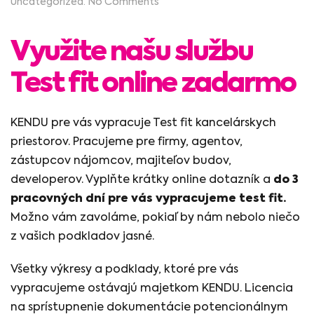
on
Uncategorized
.
No Comments
TEST
FIT
PRE
Využite našu službu
FIRMY
Test fit online zadarmo
KENDU pre vás vypracuje Test fit kancelárskych
priestorov. Pracujeme pre firmy, agentov,
zástupcov nájomcov, majiteľov budov,
developerov. Vyplňte krátky online dotazník a
do 3
pracovných dní pre vás vypracujeme test fit.
Možno vám zavoláme, pokiaľ by nám nebolo niečo
z vašich podkladov jasné.
Všetky výkresy a podklady, ktoré pre vás
vypracujeme ostávajú majetkom KENDU. Licencia
na sprístupnenie dokumentácie potencionálnym