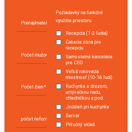
Požiadavky na funkčné
využitie priestoru
Prenajímateľná plocha (m2)
Recepcia (1-2 ľudia)
Čakacia zóna pre
recepciu
Počet mužov
Samostatná kancelária
pre CEO
Veľká rokovacia
miestnosť (10-16 ľudí)
Kuchynka s drezom,
Počet žien
umývačkou riadu,
chladničkou a pod.
Jedáleň pri kuchynke
Server
počet neformálnych stretávacích zón (2-4 ľudia)
Príručný sklad