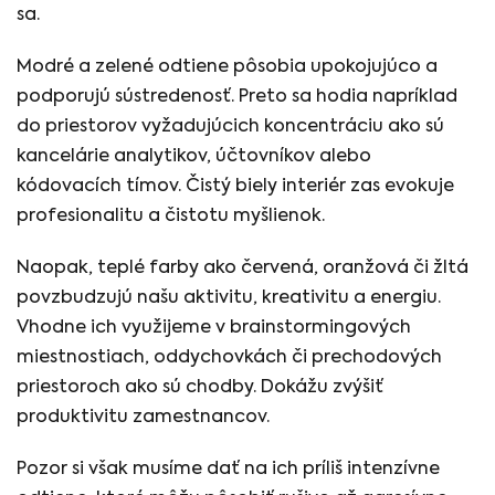
sa.
Modré a zelené odtiene pôsobia upokojujúco a
podporujú sústredenosť. Preto sa hodia napríklad
do priestorov vyžadujúcich koncentráciu ako sú
kancelárie analytikov, účtovníkov alebo
kódovacích tímov. Čistý biely interiér zas evokuje
profesionalitu a čistotu myšlienok.
Naopak, teplé farby ako červená, oranžová či žltá
povzbudzujú našu aktivitu, kreativitu a energiu.
Vhodne ich využijeme v brainstormingových
miestnostiach, oddychovkách či prechodových
priestoroch ako sú chodby. Dokážu zvýšiť
produktivitu zamestnancov.
Pozor si však musíme dať na ich príliš intenzívne