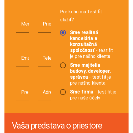
Pre koho má Test fit
slúžiť?
Meno
Priezvisko
Sme realitná
kancelária a
konzultačná
spoločnosť
- test fit
je pre nášho klienta
Email
Telefón
Sme majitelia
budovy, developer,
správca
- test fit je
pre nášho klienta
Sme firma
- test fit je
Pre spoločnosť
Adresa projektu
pre naše účely
Vaša predstava o priestore