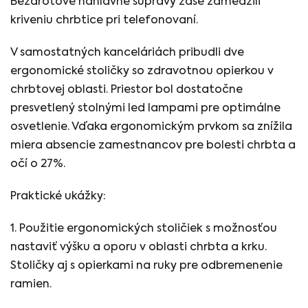
Bezdrôtové náhlavné súpravy zase zamedzili
kriveniu chrbtice pri telefonovaní.
V samostatných kanceláriách pribudli dve
ergonomické stoličky so zdravotnou opierkou v
chrbtovej oblasti. Priestor bol dostatočne
presvetlený stolnými led lampami pre optimálne
osvetlenie. Vďaka ergonomickým prvkom sa znížila
miera absencie zamestnancov pre bolesti chrbta a
očí o 27%.
Praktické ukážky:
1. Použitie ergonomických stoličiek s možnosťou
nastaviť výšku a oporu v oblasti chrbta a krku.
Stoličky aj s opierkami na ruky pre odbremenenie
ramien.