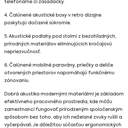
telefonárne či zasadačky.
4. Čalúnené akustické boxy v retro dizajne
poskytujú dočasné súkromie.
5. Akustické podlahy pod stolmi z bezohľadných,
prírodných materiálov eliminujúcich kročajovú
nepriezvučnosť.
6. Čalúnené mobilné paravány, priečky a deliče
otvorených priestorov napomáhajú funkčnému
zónovaniu.
Dobrá akustika modernými materiálmi je základom
efektívneho pracovného prostredia, kde môžu
zamestnanci fungovať prirodzeným spoločenským
spôsobom bez toho, aby ich neželané zvuky rušili a
vyčerpávali. Je dôležitou súčasťou ergonomických