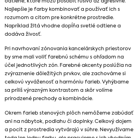
odtiene, ktoré môžu pôsobiť rušivo až agresívne.
Najlepšie je farby kombinovať a používať ich s
rozumom a citom pre konkrétne prostredie.
Napríklad žltá vhodne dopĺňa svetlé odtiene a
dodáva živosť.
Pri navrhovaní zónovania kancelárskych priestorov
by sme mali voliť farebnú schému s ohľadom na
účel jednotlivých zón. Farebné akcenty poslúžia na
zvýraznenie dôležitých prvkov, ale zachováme si
celkovú vyváženosť a harmóniu farieb. Vyhýbame
sa príliš výrazným kontrastom a skôr volíme
prirodzené prechody a kombinácie.
Okrem farieb stenových plôch nemôžeme zabúdať
ani na nábytok, podlahu či doplnky. Celkový dojem
a pocit z prostredia vytvárajú v súhre. Nevyužívame