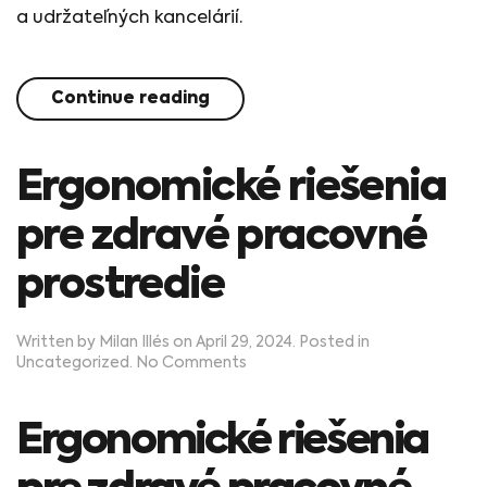
a udržateľných kancelárií.
Continue reading
Ergonomické riešenia
pre zdravé pracovné
prostredie
Written by
Milan Illés
on
April 29, 2024
. Posted in
on
Uncategorized
.
No Comments
Ergonomické
riešenia
pre
Ergonomické riešenia
zdravé
pracovné
prostredie